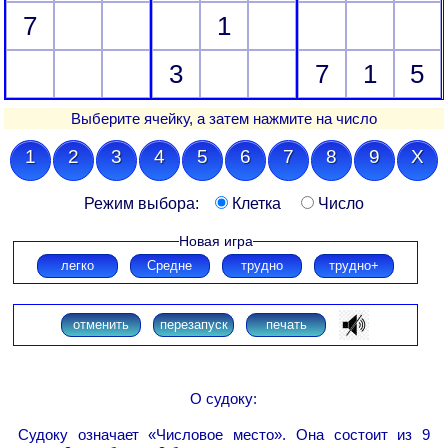
7
1
3
7
1
5
Выберите ячейку, а затем нажмите на число
1
2
3
4
5
6
7
8
9
X
Режим выбора:
Клетка
Число
Новая игра
легко
Средне
трудно
трудно+
отменить
перезапуск
печать
О судоку:
Судоку означает «Числовое место». Она состоит из 9